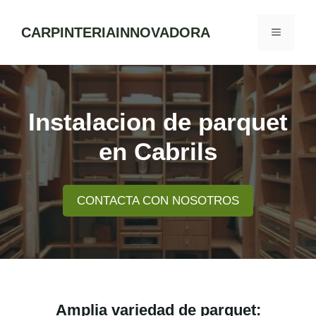
Skip
to
CARPINTERIAINNOVADORA
MENU
content
Instalacion de parquet
en Cabrils
CONTACTA CON NOSOTROS
Amplia variedad de parquet: