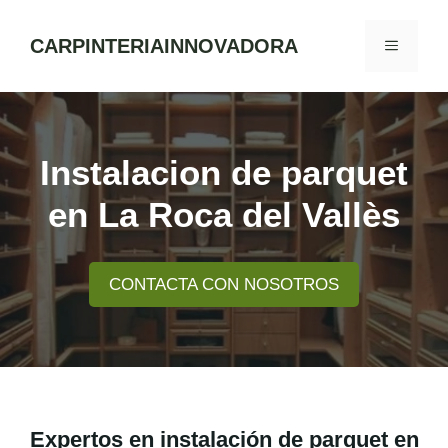
Skip
to
CARPINTERIAINNOVADORA
MENU
content
Instalacion de parquet
en La Roca del Vallès
CONTACTA CON NOSOTROS
Expertos en instalación de parquet en