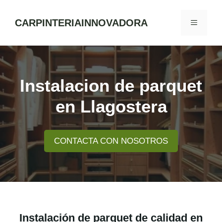
Skip
to
CARPINTERIAINNOVADORA
MENU
content
Instalacion de parquet
en Llagostera
CONTACTA CON NOSOTROS
Instalación de parquet de calidad en