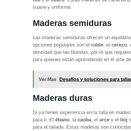
suave y uniforme.
Maderas semiduras
Las maderas semiduras ofrecen un equilibrio e
opciones populares son el
roble
, el
cerezo
, 
densidad que las blandas, por lo que requie
para quienes están aprendiendo en el arte del
Ver Mas
Desafíos y soluciones para tall
Maderas duras
Si ya tienes experiencia en la talla en mad
para ti. El
ébano
, la
caoba
, el
arce
y el
boj
s
para el tallado. Estas maderas son conocidas