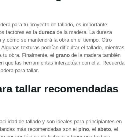
dera para tu proyecto de tallado, es importante
os factores es la
dureza
de la madera. La dureza
rla y cómo se mantendrá la obra en el tiempo. Otro
Algunas texturas podrían dificultar el tallado, mientras
 tu obra. Finalmente, el
grano
de la madera también
en que las herramientas interactúan con ella. Recuerda
adera para tallar.
ra tallar recomendadas
ilidad de tallado y son ideales para principiantes en
 blandas más recomendadas son el
pino
, el
abeto
, el
n por ser fáciles de trabajar y tener una textura