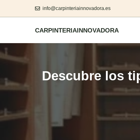
Skip
info@carpinteriainnovadora.es
to
content
CARPINTERIAINNOVADORA
Descubre los ti