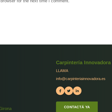
 browser for the next time I comment.
Carpintería Innovadora
LLAMA
info@carpinteriainnovadora.es
CONTACTÁ YA
Girona